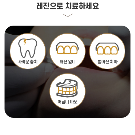
레진으로 치료하세요
가벼운 충치
깨진 앞니
벌어진 치아
어금니 마모