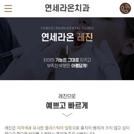
연세라온치과
YONSEI RAON DENTAL CLINIC
연세라온
레진
치아의
기능은 그대로
지키고
부족한 부분은
아름답게!
레진으로
예쁘고 빠르게
레진은
치아색과 유사한 플라스틱의 일종
으로
충치의 범위가 크지 않고 심미
적으로 중요한 부위를 수복하는 경우에 주료 사용됩니다
.