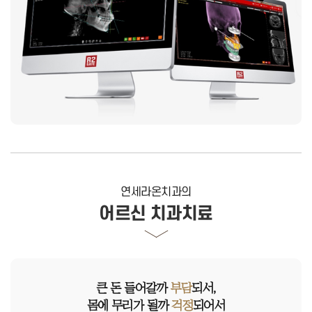
연세라온치과의
어르신 치과치료
큰 돈 들어갈까
부담
되서,
몸에 무리가 될까
걱정
되어서