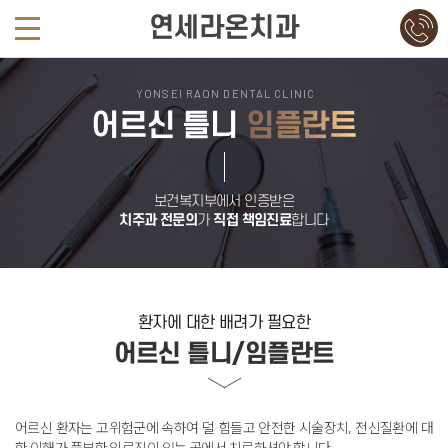
연세라온치과
YONSEI RAON DENTAL CLINIC
어르신 틀니
임플란트
보건복지부에서 인증받은
치주과 전문의
가
직접 책임진료
합니다
환자에 대한 배려가 필요한
어르신 틀니/임플란트
어르신 환자는 고위험군에 속하여 덜 힘들고 안전한 시술장치,
전신질환에 대
한 이해가 풍부한 의료진이 있는 곳에서 치료하셔야 합니다
.