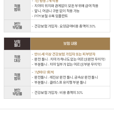
1인 평생 2개 적용
치아의 위치와 관계없이
모든 부위에 급여 적용
적용
범위
앞니, 어금니 구분 없이 적용 가능
PFM 보철 수복 임플란트
본인
건강보험 가입자 : 요양급여비용 총액의 30%
부담률
보험
보험 내용
틀니
만65세 이상 건강보험 가입자 또는 피부양자
적용
완전 틀니 : 치아가 하나도 없는 어르신(완전 무치악)
대상
부분틀니 : 치아 일부가 없는 어르신(부분 무치악)
7년마다 1회씩
적용
완전틀니 : 레진상 완전 틀니, 금속상 완전 틀니
범위
부분틀니 : 클라스프 유지형 부분 틀니
본인
건강보험 가입자 : 비용 총액의 30%
부담률